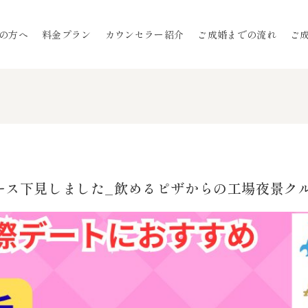
の方へ
料金プラン
カウンセラー紹介
ご成婚までの流れ
ご
ース下見しました_飲めるピザからの工場夜景ク