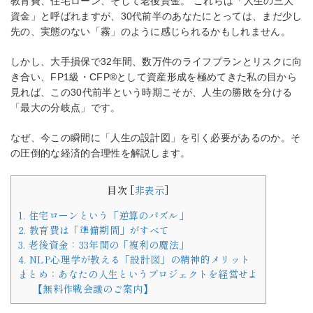
教育費、住宅ローン、そして老後資金。 これらは「人生の三大
資金」と呼ばれますが、30代前半のあなたにとっては、まだ少し
先の、実態のない「霧」のように感じられるかもしれません。
しかし、大手損保で32年間、数万件のライフプランとリスクに向
き合い、FP1級・CFP®として資産形成を極めてきた私の目から
見れば、この30代前半という時期こそが、人生の勝敗を分ける
「最大の分岐点」です。
なぜ、今この瞬間に「人生の設計図」を引く必要があるのか。そ
の圧倒的な経済的合理性を解説します。
目次
[
非表示
]
1. 住宅ローンという「逆算のパズル」
2. 教育費は「準備期間」がすべて
3. 老後資金：33年間の「複利の魔法」
4. NLP心理学が教える「設計図」の精神的メリット
まとめ：あなたの人生というプロジェクトを経営せよ
【無料作戦会議のご案内】