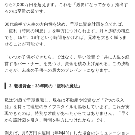
なら2,000万円を超えます。これを「必要になってから」捻出す
るのは至難の業です。
30代前半で人生の方向性を決め、早期に資金計画を立てれば、
「複利（時間の利息）」を味方につけられます。月々少額の積立
でも、15年、18年という時間をかければ、元本を大きく膨らま
せることが可能です。
「いつか子供ができたら」ではなく、早い段階で「共に人生を経
営するパートナー」を見つけ、資金を積み上げ始める。この決断
こそが、未来の子供への最大のプレゼントになります。
3. 老後資金：33年間の「複利の魔法」
私は54歳で早期退職し、現在は不動産や投資など「7つの収入
源」を持って理想のライフスタイルを謳歌しています。これが実
現できたのは、特別な才能があったからではありません。「早く
から設計図を引き、時間を味方につけたから」です。
例えば、月5万円を運用（年利4%）した場合のシミュレーション