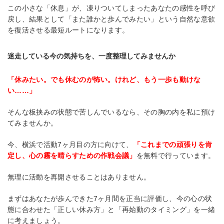
この小さな「休息」が、凍りついてしまったあなたの感性を呼び
戻し、結果として「また誰かと歩んでみたい」という自然な意欲
を復活させる最短ルートになります。
迷走している今の気持ちを、一度整理してみませんか
「休みたい。でも休むのが怖い。けれど、もう一歩も動けな
い……」
そんな板挟みの状態で苦しんでいるなら、その胸の内を私に預け
てみませんか。
今、横浜で活動7ヶ月目の方に向けて、
「これまでの頑張りを肯
定し、心の霧を晴らすための作戦会議」
を無料で行っています。
無理に活動を再開させることはありません。
まずはあなたが歩んできた7ヶ月間を正当に評価し、今の心の状
態に合わせた「正しい休み方」と「再始動のタイミング」を一緒
に考えましょう。