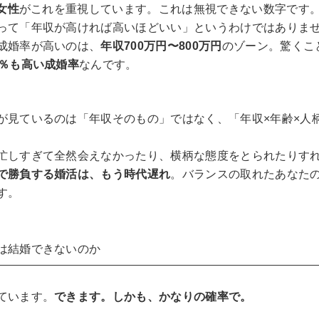
の女性
がこれを重視しています。これは無視できない数字です
って「年収が高ければ高いほどいい」というわけではありませ
成婚率が高いのは、
年収700万円〜800万円
のゾーン。驚くこと
0％も高い成婚率
なんです。
が見ているのは「年収そのもの」ではなく、「年収×年齢×人
忙しすぎて全然会えなかったり、横柄な態度をとられたりすれ
で勝負する婚活は、もう時代遅れ
。バランスの取れたあなた
す。
は結婚できないのか
ています。
できます。しかも、かなりの確率で。