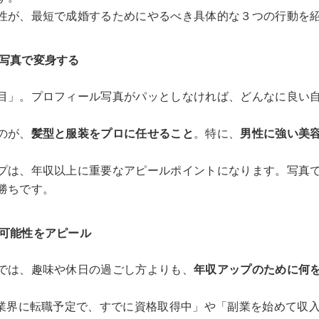
性が、最短で成婚するためにやるべき具体的な３つの行動を
ル写真で変身する
目」。プロフィール写真がパッとしなければ、どんなに良い自
。
のが、
髪型と服装をプロに任せること
。特に、
男性に強い美
。
プは、年収以上に重要なアピールポイントになります。写真
勝ちです。
る可能性をアピール
では、趣味や休日の過ごし方よりも、
年収アップのために何
T業界に転職予定で、すでに資格取得中」や「副業を始めて収