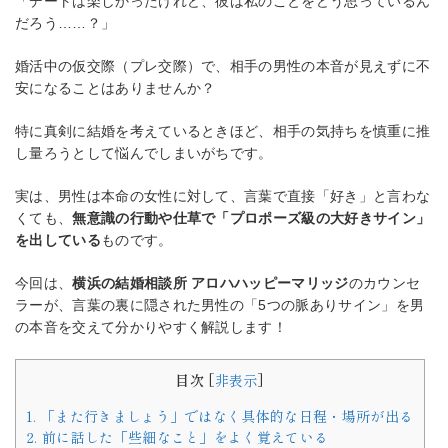
「デートは楽しかったけれど、彼は私のことをどう思っているん
だろう……？」
婚活中の仮交際（プレ交際）で、相手の男性の本音が見えずに不
安になることはありませんか？
特に真剣に結婚を考えているときほど、相手の気持ちを慎重に推
し量ろうとして悩んでしまいがちです。
実は、男性は本命の女性に対して、言葉で直接「好き」と言わな
くても、
無意識の行動や仕草で「プロポーズ級の大好きサイン」
を出している
ものです。
今回は、
横浜の結婚相談所 アロハハッピーマリッジ
のカウンセ
ラーが、言葉の裏に隠された男性の「5つの脈ありサイン」を男
の本音を交えて分かりやすく解説します！
目次
[
非表示
]
1. 「また行きましょう」ではなく具体的な日程・場所が出る
2. 前に話した「些細なこと」をよく覚えている