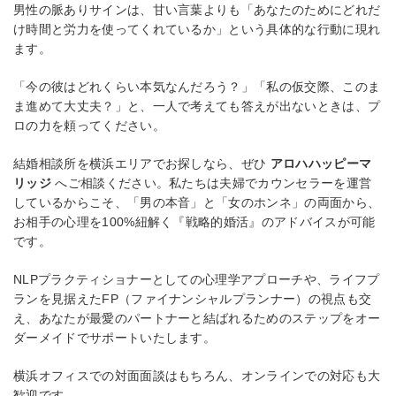
男性の脈ありサインは、甘い言葉よりも「あなたのためにどれだ
け時間と労力を使ってくれているか」という具体的な行動に現れ
ます。
「今の彼はどれくらい本気なんだろう？」「私の仮交際、このま
ま進めて大丈夫？」と、一人で考えても答えが出ないときは、プ
ロの力を頼ってください。
結婚相談所を横浜エリアでお探しなら、ぜひ
アロハハッピーマ
リッジ
へご相談ください。私たちは夫婦でカウンセラーを運営
しているからこそ、「男の本音」と「女のホンネ」の両面から、
お相手の心理を100%紐解く『戦略的婚活』のアドバイスが可能
です。
NLPプラクティショナーとしての心理学アプローチや、ライフプ
ランを見据えたFP（ファイナンシャルプランナー）の視点も交
え、あなたが最愛のパートナーと結ばれるためのステップをオー
ダーメイドでサポートいたします。
横浜オフィスでの対面面談はもちろん、オンラインでの対応も大
歓迎です。