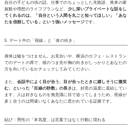
自分の子どもの頃の話、仕事でのちょっとした失敗談、将来の家
族観や理想のライフプランなど、
少し深いプライベートな話をし
てくれるのは、「自分という人間を丸ごと知ってほしい」「あな
たを信頼している」という強いメッセージ
です。
5. デート中の「視線」と「体の向き」
身体は嘘をつけません。お見合いや、横浜のカフェ・レストラン
でのデートの席で、彼のつま先や胸の向きがしっかりとあなたの
方を向いているかチェックしてみてください。
また、
会話中によく目が合う、目が合ったときに嬉しそうに微笑
む、といった「目線の秒数」の長さ
は、好意の温度に直結してい
ます。人は好きなものを無意識に目で追ってしまうため、視線が
多く合うのは間違いなくあなたに惹かれている証拠です。
結び：男性の「本気度」は言葉ではなく行動に現れる