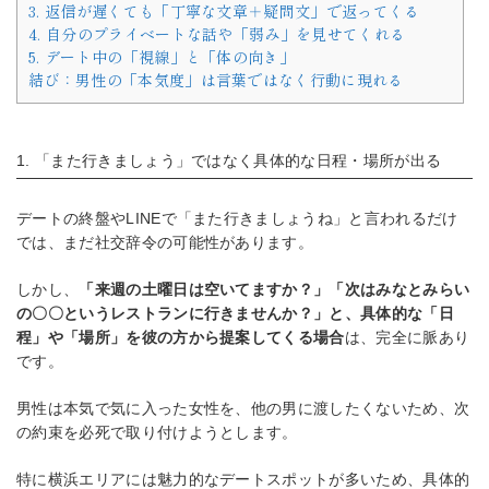
3. 返信が遅くても「丁寧な文章＋疑問文」で返ってくる
4. 自分のプライベートな話や「弱み」を見せてくれる
5. デート中の「視線」と「体の向き」
結び：男性の「本気度」は言葉ではなく行動に現れる
1. 「また行きましょう」ではなく具体的な日程・場所が出る
デートの終盤やLINEで「また行きましょうね」と言われるだけ
では、まだ社交辞令の可能性があります。
しかし、
「来週の土曜日は空いてますか？」「次はみなとみらい
の〇〇というレストランに行きませんか？」と、具体的な「日
程」や「場所」を彼の方から提案してくる場合
は、完全に脈あり
です。
男性は本気で気に入った女性を、他の男に渡したくないため、次
の約束を必死で取り付けようとします。
特に横浜エリアには魅力的なデートスポットが多いため、具体的