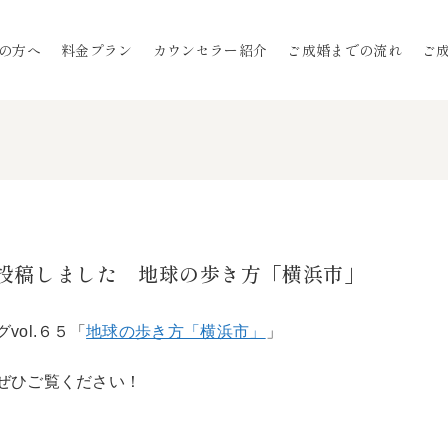
の方へ
料金プラン
カウンセラー紹介
ご成婚までの流れ
ご
を投稿しました 地球の歩き方「横浜市」
vol.６５「
地球の歩き方「横浜市」
」
ぜひご覧ください！